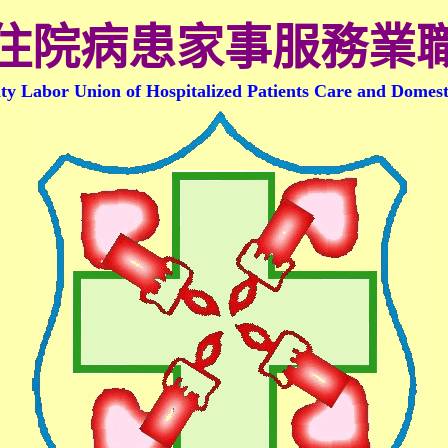
住院病患家事服務業
ty Labor Union of Hospitalized Patients Care and Domest